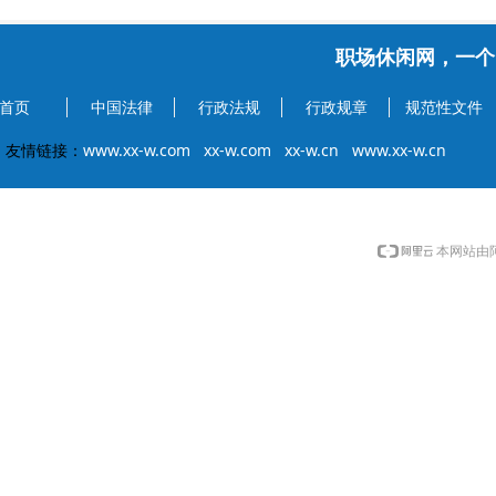
职场休闲网，一个
首页
中国法律
行政法规
行政规章
规范性文件
友情链接：
www.xx-w.com
xx-w.com
xx-w.cn
www.xx-w.cn
本网站由